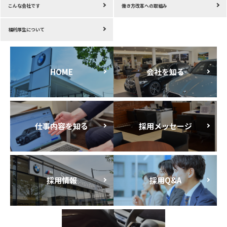
こんな会社です
働き方改革への取組み
福利厚生について
HOME
会社を知る
仕事内容を知る
採用メッセージ
採用情報
採用Q&A